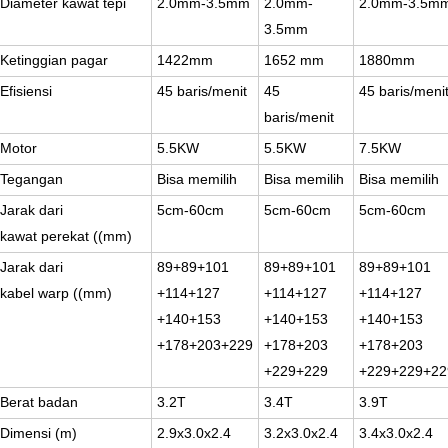
Diameter kawat tepi
2.0mm-3.5mm
2.0mm-
2.0mm-3.5m
3.5mm
Ketinggian pagar
1422mm
1652 mm
1880mm
Efisiensi
45 baris/menit
45
45 baris/meni
baris/menit
Motor
5.5KW
5.5KW
7.5KW
Tegangan
Bisa memilih
Bisa memilih
Bisa memilih
Jarak dari
5cm-60cm
5cm-60cm
5cm-60cm
kawat perekat ((mm)
Jarak dari
89+89+101
89+89+101
89+89+101
kabel warp ((mm)
+114+127
+114+127
+114+127
+140+153
+140+153
+140+153
+178+203+229
+178+203
+178+203
+229+229
+229+229+22
Berat badan
3.2T
3.4T
3.9T
Dimensi (m)
2.9x3.0x2.4
3.2x3.0x2.4
3.4x3.0x2.4