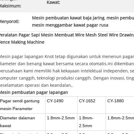
Kawat:
Maksimum:
Mesin pembuatan kawat baja jaring
,
mesin pembua
Menyoroti:
mesin menggambar kawat pagar rusa
Peralatan Pagar Sapi Mesin Membuat Wire Mesh Steel Wire Drawing
Fence Making Machine
Mesin pagar lapangan Knot tetap digunakan untuk menenun paga
diameter dan benang kawat bersama secara otomatis.Ini dikemban
perusahaan kami memiliki hak kekayaan intelektual independen, s
komputer canggih, teknologi produksi canggih. Dengan inovasi, tingk
keselamatan operasi dan keandalan,.
Mesin pembuatan pagar lapangan
Pagar sendi gantung
CY-1490
CY-1652
CY-1880
mesin Parameter
Diameter dalaman
1.8mm-2.5mm
1.8mm-
1.8mm-2.5m
kawat
2.5mm