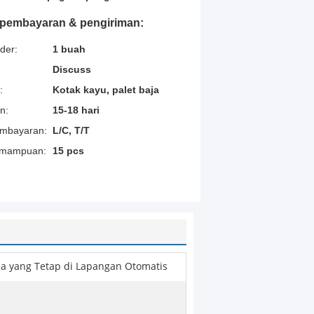
t pembayaran & pengiriman:
der:
1 buah
Discuss
:
Kotak kayu, palet baja
n:
15-18 hari
embayaran:
L/C, T/T
emampuan:
15 pcs
a yang Tetap di Lapangan Otomatis