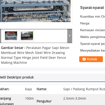
Syarat-syara
Kuantitas min Or
Harga:
Kemasan rincian
Waktu pengirima
Syarat-syarat p
Gambar besar :
Peralatan Pagar Sapi Mesin
Menyediakan k
Membuat Wire Mesh Steel Wire Drawing
Normal Type Hinge Joint Field Deer Fence
Kontak
Making Machine
Detil Deskripsi produk
Bahan:
baja
Nama:
Sapi / Padang Rumput Rus
Panjang
100m
2.5mm-3.0mm
Pengukur
Gulungan