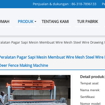
Penjualan & dukungan :
86-318-7896133
P
UMAH
PRODUK
TENTANG KAMI
TUR PABRIK
ralatan Pagar Sapi Mesin Membuat Wire Mesh Steel Wire Drawing N
Peralatan Pagar Sapi Mesin Membuat Wire Mesh Steel Wire D
Deer Fence Making Machine
Detail produk
Tempat asal:
Nama merek:
Sertifikasi:
Nomor model: