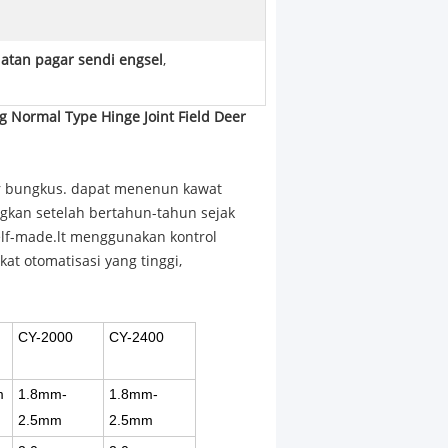
tan pagar sendi engsel
,
 Normal Type Hinge Joint Field Deer
r bungkus. dapat menenun kawat
gkan setelah bertahun-tahun sejak
elf-made.lt menggunakan kontrol
at otomatisasi yang tinggi,
CY-2000
CY-2400
m
1.8mm-
1.8mm-
2.5mm
2.5mm