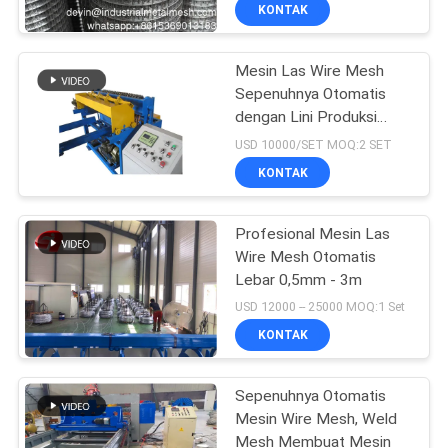
Produksi Jaring yang
KUALITAS
KONTAK
Tahan Lama
Mesin Las Wire Mesh
HUBUNGI
Sepenuhnya Otomatis
KAMI
dengan Lini Produksi
Penuh
USD 10000/SET MOQ:2 SET
PERMINTAAN
KONTAK
PENAWARAN
Profesional Mesin Las
Wire Mesh Otomatis
SITEMAP
Lebar 0,5mm - 3m
USD 12000 -- 25000 MOQ:1 Set
PRIVACY
KONTAK
POLICY
Sepenuhnya Otomatis
Mesin Wire Mesh, Weld
Mesh Membuat Mesin