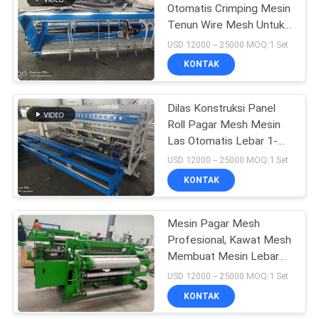
Otomatis Crimping Mesin
Tenun Wire Mesh Untuk
Pagar Panel Dilas
USD 12000 -- 25000 MOQ:1 Set
KONTAK
Dilas Konstruksi Panel
Roll Pagar Mesh Mesin
Las Otomatis Lebar 1-
6m
USD 12000 -- 25000 MOQ:1 Set
KONTAK
Mesin Pagar Mesh
Profesional, Kawat Mesh
Membuat Mesin Lebar
0,5-3m
USD 12000 -- 25000 MOQ:1 Set
KONTAK