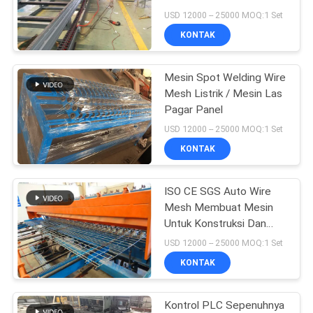
USD 12000 -- 25000 MOQ:1 Set
KONTAK
Mesin Spot Welding Wire
Mesh Listrik / Mesin Las
Pagar Panel
USD 12000 -- 25000 MOQ:1 Set
KONTAK
ISO CE SGS Auto Wire
Mesh Membuat Mesin
Untuk Konstruksi Dan
Pagar Penjaga
USD 12000 -- 25000 MOQ:1 Set
KONTAK
Kontrol PLC Sepenuhnya