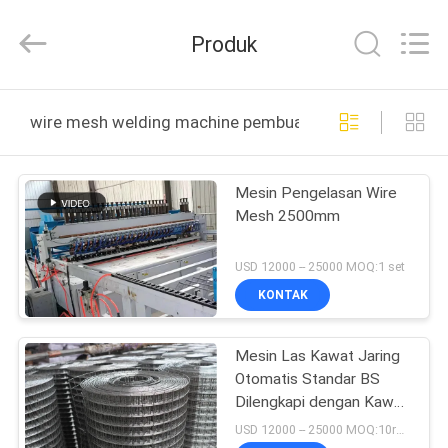
Qijie
Wire
Mesh
Produk
MFG
Co.,
Ltd.
All
Rights
RUMAH
Reserved.
wire mesh welding machine pembuatan online
PRODUK
Mesin Pengelasan Wire
Mesh 2500mm
TENTANG
KAMI
USD 12000 -- 25000 MOQ:1 set
KONTAK
TUR
Mesin Las Kawat Jaring
PABRIK
Otomatis Standar BS
Dilengkapi dengan Kawat
KONTROL
Lapis PVC Memastikan
USD 12000 -- 25000 MOQ:10rolls