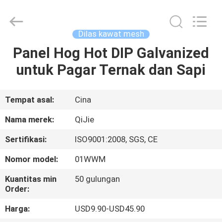
Qijie
Wire
Mesh
MFG
Co.,
Dilas kawat mesh
Ltd.
All
Rights
Panel Hog Hot DIP Galvanized
RUMAH
Reserved.
untuk Pagar Ternak dan Sapi
PRODUK
Tempat asal:
Cina
TENTANG
Nama merek:
QiJie
KAMI
Sertifikasi:
ISO9001:2008, SGS, CE
Nomor model:
01WWM
TUR
PABRIK
Kuantitas min
50 gulungan
Order:
Harga:
USD9.90-USD45.90
KONTROL