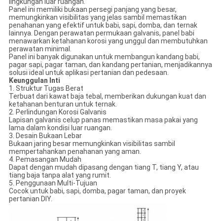
lingkungan luar ruangan.
Panel ini memiliki bukaan persegi panjang yang besar,
memungkinkan visibilitas yang jelas sambil memastikan
penahanan yang efektif untuk babi, sapi, domba, dan ternak
lainnya. Dengan perawatan permukaan galvanis, panel babi
menawarkan ketahanan korosi yang unggul dan membutuhkan
perawatan minimal.
Panel ini banyak digunakan untuk membangun kandang babi,
pagar sapi, pagar taman, dan kandang pertanian, menjadikannya
solusi ideal untuk aplikasi pertanian dan pedesaan.
Keunggulan Inti
1. Struktur Tugas Berat
Terbuat dari kawat baja tebal, memberikan dukungan kuat dan
ketahanan benturan untuk ternak.
2. Perlindungan Korosi Galvanis
Lapisan galvanis celup panas memastikan masa pakai yang
lama dalam kondisi luar ruangan.
3. Desain Bukaan Lebar
Bukaan jaring besar memungkinkan visibilitas sambil
mempertahankan penahanan yang aman.
4. Pemasangan Mudah
Dapat dengan mudah dipasang dengan tiang T, tiang Y, atau
tiang baja tanpa alat yang rumit.
5. Penggunaan Multi-Tujuan
Cocok untuk babi, sapi, domba, pagar taman, dan proyek
pertanian DIY.