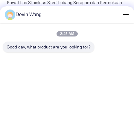
Kawat Las Stainless Steel Lubang Seragam dan Permukaan
Datar 1/4" hingga 3"
Devin Wang
Stainless Steel Welded Wire Mesh untuk Konstruksi
Berkualitas Tinggi
2:45 AM
Stainless Steel 304 Welded Wire Mesh 1/2 Inch Hardware Kain
untuk Cage Rodent Mesh
Good day, what product are you looking for?
Bad Request
Semua
Diperluas Logam 
Logam Berlubang 
Mesh
Mesh
Kawat Logam Mesh
Wire Mesh Mesin
Anggapan Mesh 
Dilas Kawat Mesh
Sementara
Rantai Link Pagar 
Panel Pagar Kawat 