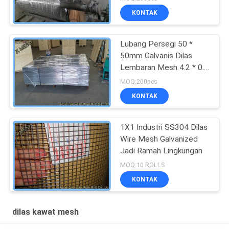
KONTAK
Lubang Persegi 50 *
50mm Galvanis Dilas
Lembaran Mesh 4.2 * 0.8
M Ukuran
MOQ:200pcs
KONTAK
1X1 Industri SS304 Dilas
Wire Mesh Galvanized
Jadi Ramah Lingkungan
MOQ:10 ROLLS
KONTAK
dilas kawat mesh