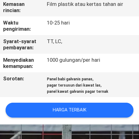
KUALITAS
Kemasan
Film plastik atau kertas tahan air
rincian:
HUBUNGI
Waktu
10-25 hari
pengiriman:
KAMI
Syarat-syarat
TT, LC,
pembayaran:
PERMINTAAN
Menyediakan
1000 gulungan/per hari
PENAWARAN
kemampuan:
Sorotan:
,
Panel babi galvanis panas
SITEMAP
,
pagar tersusun dari kawat las
panel kawat galvanis pagar ternak
PRIVACY
HARGA TERBAIK
POLICY