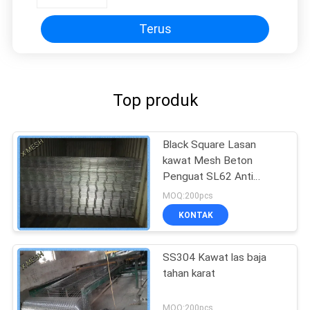
Terus
Top produk
Black Square Lasan
kawat Mesh Beton
Penguat SL62 Anti
Corrasion
MOQ:200pcs
KONTAK
SS304 Kawat las baja
tahan karat
MOQ:200pcs