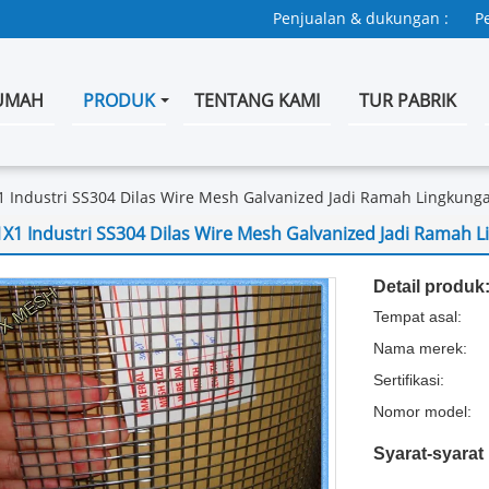
Penjualan & dukungan :
P
UMAH
PRODUK
TENTANG KAMI
TUR PABRIK
1 Industri SS304 Dilas Wire Mesh Galvanized Jadi Ramah Lingkung
1X1 Industri SS304 Dilas Wire Mesh Galvanized Jadi Ramah 
Detail produk
Tempat asal:
Nama merek:
Sertifikasi:
Nomor model:
Syarat-syara