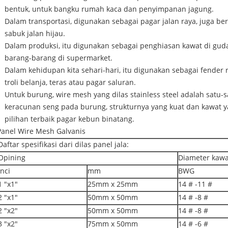
bentuk, untuk bangku rumah kaca dan penyimpanan jagung.
Dalam transportasi, digunakan sebagai pagar jalan raya, juga be
sabuk jalan hijau.
Dalam produksi, itu digunakan sebagai penghiasan kawat di gudang
barang-barang di supermarket.
Dalam kehidupan kita sehari-hari, itu digunakan sebagai fender 
troli belanja, teras atau pagar saluran.
Untuk burung, wire mesh yang dilas stainless steel adalah satu
keracunan seng pada burung, strukturnya yang kuat dan kawat 
pilihan terbaik pagar kebun binatang.
Panel Wire Mesh Galvanis
Daftar spesifikasi dari dilas panel jala:
Opining
Diameter kawa
Inci
mm
BWG
1 "x1"
25mm x 25mm
14 # -11 #
2 "x1"
50mm x 50mm
14 # -8 #
2 "x2"
50mm x 50mm
14 # -8 #
3 "x2"
75mm x 50mm
14 # -6 #