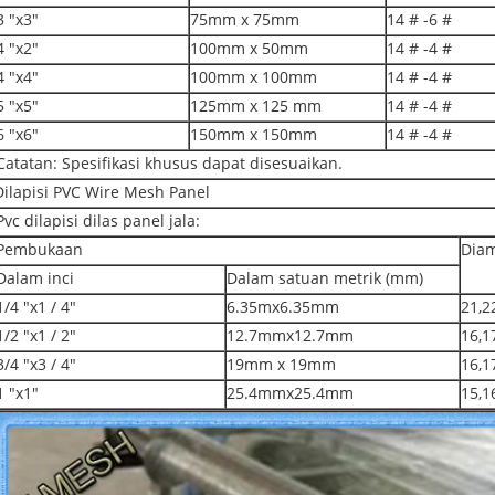
3 "x3"
75mm x 75mm
14 # -6 #
4 "x2"
100mm x 50mm
14 # -4 #
4 "x4"
100mm x 100mm
14 # -4 #
5 "x5"
125mm x 125 mm
14 # -4 #
6 "x6"
150mm x 150mm
14 # -4 #
Catatan: Spesifikasi khusus dapat disesuaikan.
Dilapisi PVC Wire Mesh Panel
Pvc dilapisi dilas panel jala:
Pembukaan
Diam
Dalam inci
Dalam satuan metrik (mm)
1/4 "x1 / 4"
6.35mx6.35mm
21,2
1/2 "x1 / 2"
12.7mmx12.7mm
16,1
3/4 "x3 / 4"
19mm x 19mm
16,1
1 "x1"
25.4mmx25.4mm
15,1