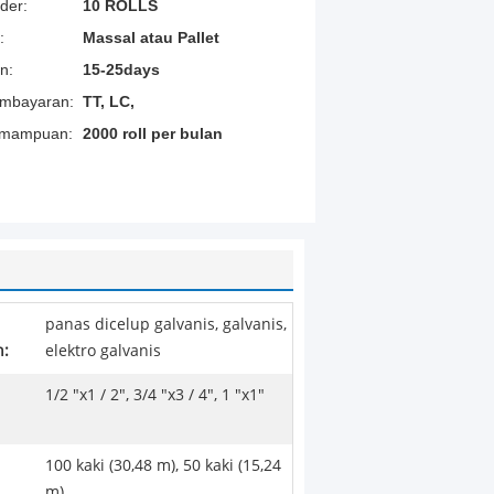
der:
10 ROLLS
:
Massal atau Pallet
n:
15-25days
embayaran:
TT, LC,
emampuan:
2000 roll per bulan
panas dicelup galvanis, galvanis,
:
elektro galvanis
1/2 "x1 / 2", 3/4 "x3 / 4", 1 "x1"
100 kaki (30,48 m), 50 kaki (15,24
m),