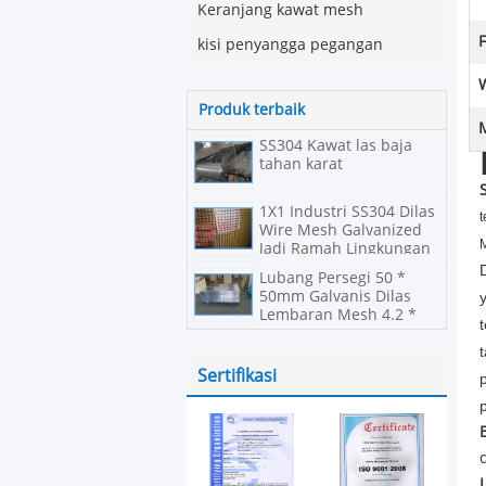
Keranjang kawat mesh
F
kisi penyangga pegangan
Produk terbaik
SS304 Kawat las baja
tahan karat
1X1 Industri SS304 Dilas
t
Wire Mesh Galvanized
M
Jadi Ramah Lingkungan
Lubang Persegi 50 *
50mm Galvanis Dilas
Lembaran Mesh 4.2 *
0.8 M Ukuran
Sertifikasi