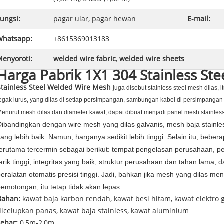
ungsi:
pagar ular, pagar hewan
E-mail:
Whatsapp:
+8615369013183
Menyoroti:
welded wire fabric
,
welded wire sheets
Harga Pabrik 1X1 304 Stainless Ste
Stainless Steel Welded Wire Mesh
juga disebut stainless steel mesh dilas, i
egak lurus, yang dilas di setiap persimpangan, sambungan kabel di persimpangan d
enurut mesh dilas dan diameter kawat, dapat dibuat menjadi panel mesh stainless
Dibandingkan dengan wire mesh yang dilas galvanis, mesh baja stainl
yang lebih baik.
Namun, harganya sedikit lebih tinggi.
Selain itu, beber
terutama tercermin sebagai berikut: tempat pengelasan perusahaan, p
tarik tinggi, integritas yang baik, struktur perusahaan dan tahan lama, d
peralatan otomatis presisi tinggi.
Jadi, bahkan jika mesh yang dilas men
pemotongan, itu tetap tidak akan lepas.
Bahan:
kawat baja karbon rendah, kawat besi hitam, kawat elektro g
dicelupkan panas, kawat baja stainless, kawat aluminium
Lebar:
0,5m-2,0m