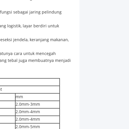
rfungsi sebagai jaring pelindung
 logistik, layar berdiri untuk
reseksi jendela, keranjang makanan,
-satunya cara untuk mencegah
yang tebal juga membuatnya menjadi
t
mm
2.0mm-3mm
2.0mm-4mm
2.0mm-4mm
2.0mm-5mm