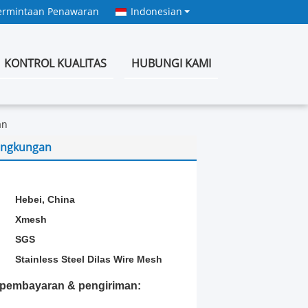
ermintaan Penawaran
Indonesian
KONTROL KUALITAS
HUBUNGI KAMI
an
Lingkungan
:
Hebei, China
Xmesh
SGS
Stainless Steel Dilas Wire Mesh
t pembayaran & pengiriman: