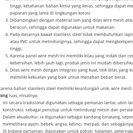
tinggi, ketahanan bahan kimia yang keras, sehingga dapat
paparan yang lama di lingkungan korosi.
Dibandingkan dengan material lain yang dilas wire mesh atau d
beracun, sehingga dapat digunakan untuk makanan.
Pada dasarnya kawat stainless steel tidak membutuhkan lapi
atau PVC untuk melindunginya, sehingga dapat mengkompens
tinggi.
Karena panel wire mesh ini memiliki kilau yang indah dan cer
kebersihan, lebih jauh lagi, produk jenis ini mudah dibersihk
Dilas wire mesh dengan integrasi yang kuat, titik dilas yang k
memiliki kekuatan yang baik untuk menahan beban berat.
Karena bahan stainless steel memiliki keuntungan unik, wire mesh s
yang
luas, misalnya:
Ini secara tradisional digunakan sebagai pemanas lantai, ubin la
konstruksi; sebagai penutup untuk melindungi mesin dan peralat
Dalam akuakultur, ia digunakan sebagai kandang binatang, seper
memelihara ayam, bebek, angsa, kelinci, merpati, dan sebagainya
Di bidang pertanian, digunakan untuk pohon, halaman, peterna