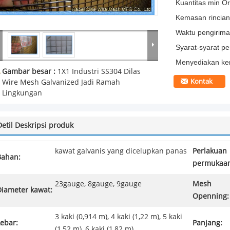
Kuantitas min Or
Kemasan rincian
Waktu pengirima
Syarat-syarat p
Menyediakan k
Gambar besar :
1X1 Industri SS304 Dilas
Kontak
Wire Mesh Galvanized Jadi Ramah
Lingkungan
Detil Deskripsi produk
kawat galvanis yang dicelupkan panas
Perlakuan
Bahan:
permukaan
23gauge, 8gauge, 9gauge
Mesh
Diameter kawat:
Openning:
3 kaki (0,914 m), 4 kaki (1,22 m), 5 kaki
ebar:
Panjang:
(1,52 m), 6 kaki (1,82 m)