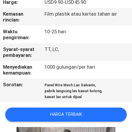
Harga:
USD9.90-USD45.90
KUALITAS
Kemasan
Film plastik atau kertas tahan air
rincian:
HUBUNGI
KAMI
Waktu
10-25 hari
pengiriman:
Syarat-syarat
TT, LC,
PERMINTAAN
pembayaran:
PENAWARAN
Menyediakan
1000 gulungan/per hari
kemampuan:
SITEMAP
Sorotan:
,
Panel Wire Mesh Las Galvanis
,
pabrik langsung las kawat bolong
kawat las untuk dijual
PRIVACY
POLICY
HARGA TERBAIK