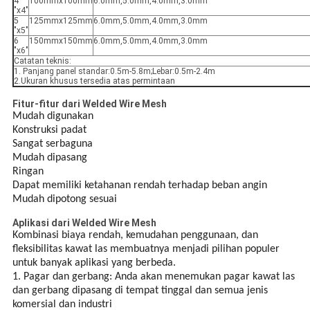
4
100mmx100mm
6.0mm,5.0mm,4.0mm,3.0mm
"x4"
5
125mmx125mm
6.0mm,5.0mm,4.0mm,3.0mm
"x5"
6
150mmx150mm
6.0mm,5.0mm,4.0mm,3.0mm
"x6"
Catatan teknis:
1. Panjang panel standar:0.5m-5.8m;Lebar:0.5m-2.4m
2.Ukuran khusus tersedia atas permintaan
Fitur-fitur dari Welded Wire Mesh
Mudah digunakan
Konstruksi padat
Sangat serbaguna
Mudah dipasang
Ringan
Dapat memiliki ketahanan rendah terhadap beban angin
Mudah dipotong sesuai
Aplikasi dari Welded Wire Mesh
Kombinasi biaya rendah, kemudahan penggunaan, dan
fleksibilitas kawat las membuatnya menjadi pilihan populer
untuk banyak aplikasi yang berbeda.
1. Pagar dan gerbang: Anda akan menemukan pagar kawat las
dan gerbang dipasang di tempat tinggal dan semua jenis
komersial dan industri