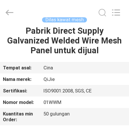
Qijie
Wire
Mesh
MFG
Co.,
Dilas kawat mesh
Ltd.
All
Rights
Pabrik Direct Supply
RUMAH
Reserved.
Galvanized Welded Wire Mesh
PRODUK
Panel untuk dijual
TENTANG
Tempat asal:
Cina
KAMI
Nama merek:
QiJie
Sertifikasi:
ISO9001:2008, SGS, CE
TUR
Nomor model:
01WWM
PABRIK
Kuantitas min
50 gulungan
Order:
KONTROL