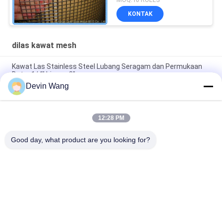
KONTAK
dilas kawat mesh
Kawat Las Stainless Steel Lubang Seragam dan Permukaan
Datar 1/4" hingga 3"
Devin Wang
Stainless Steel Welded Wire Mesh untuk Konstruksi
Berkualitas Tinggi
12:28 PM
Stainless Steel 304 Welded Wire Mesh 1/2 Inch Hardware Kain
untuk Cage Rodent Mesh
Good day, what product are you looking for?
Bad Request
Semua
Diperluas Logam 
Logam Berlubang 
Mesh
Mesh