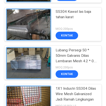
SS304 Kawat las baja
tahan karat
MOQ:200pcs
KONTAK
Lubang Persegi 50 *
50mm Galvanis Dilas
Lembaran Mesh 4.2 * 0.8
M Ukuran
MOQ:200pcs
KONTAK
1X1 Industri SS304 Dilas
Wire Mesh Galvanized
Jadi Ramah Lingkungan
MOQ:10 ROLLS