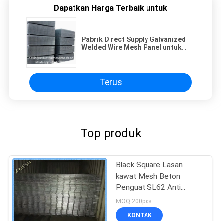
Dapatkan Harga Terbaik untuk
Pabrik Direct Supply Galvanized
Welded Wire Mesh Panel untuk
dijual
Terus
Top produk
Black Square Lasan
kawat Mesh Beton
Penguat SL62 Anti
Corrasion
MOQ:200pcs
KONTAK