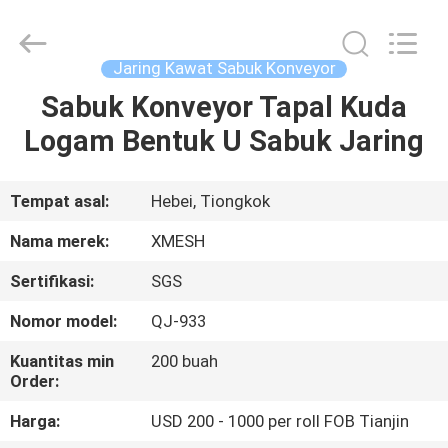
Qijie
Wire
Mesh
MFG
Co.,
Jaring Kawat Sabuk Konveyor
Ltd.
All
Rights
Sabuk Konveyor Tapal Kuda
RUMAH
Reserved.
Logam Bentuk U Sabuk Jaring
PRODUK
Tempat asal:
Hebei, Tiongkok
TENTANG
Nama merek:
XMESH
KAMI
Sertifikasi:
SGS
Nomor model:
QJ-933
TUR
PABRIK
Kuantitas min
200 buah
Order:
Harga:
USD 200 - 1000 per roll FOB Tianjin
KONTROL