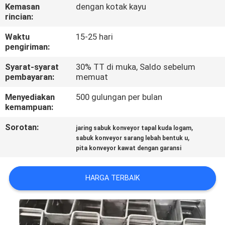
KUALITAS
Kemasan
dengan kotak kayu
rincian:
HUBUNGI
Waktu
15-25 hari
pengiriman:
KAMI
Syarat-syarat
30% TT di muka, Saldo sebelum
pembayaran:
memuat
PERMINTAAN
Menyediakan
500 gulungan per bulan
PENAWARAN
kemampuan:
Sorotan:
,
jaring sabuk konveyor tapal kuda logam
SITEMAP
,
sabuk konveyor sarang lebah bentuk u
pita konveyor kawat dengan garansi
PRIVACY
HARGA TERBAIK
POLICY