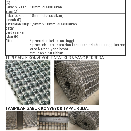
(C)
Lebar bukaan
10mm, disesuaikan
atas (D)
Lebar bukaan
15mm, disesuaikan,
bawah (E)
Ketebalan strip
1,2mm x 10mm, disesuaikan
datar
berdasarkan
lebar (F)
Fitur
* pemuatan kekuatan tinggi
* permeabilitas udara dan kapasitas dehidrasi tinggi karena
area bukaan yang besar.
* mudah dibersihkan.
TEPI SABUK KONVEYOR TAPAL KUDA YANG BERBEDA:
TAMPILAN SABUK KONVEYOR TAPAL KUDA: