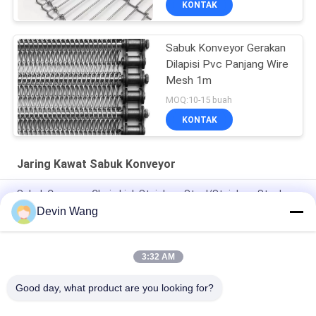
KONTAK
Sabuk Konveyor Gerakan
Dilapisi Pvc Panjang Wire
Mesh 1m
MOQ:10-15 buah
KONTAK
Jaring Kawat Sabuk Konveyor
Sabuk Conveyor Chain Link Stainless Steel/Stainless Steel
Mesh Belt Conveyor
Devin Wang
Polyester Spiral Dryer Conveyor Belt Mesh
3:32 AM
Harga Pabrik Lubang Persegi Kawat Baja Tahan Karat untuk
Sabuk Konveyor
Good day, what product are you looking for?
Bad Request
Semua