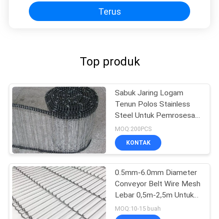
Terus
Top produk
Sabuk Jaring Logam
Tenun Polos Stainless
Steel Untuk Pemrosesan
Pembekuan Makanan
MOQ:200PCS
KONTAK
0.5mm-6.0mm Diameter
Conveyor Belt Wire Mesh
Lebar 0,5m-2,5m Untuk
Industri
MOQ:10-15 buah