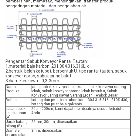
pembersihan, memasak, mendinginkan, transfer produk,
pengeringan material, dan pengolahan air.
Pengantar Sabuk Konveyor Rantai Tautan:
1.material: baja karbon, 201,304,316,316L, dll.
2.bentuk: belah ketupat, berbentuk U, tipe rantai tautan, sabuk
konveyor apron, sabuk jaring bulat
3.diameter kawat: 0,3-3mm
Nama
jaring sabuk konveyor tapal kuda, sabuk konveyor sarang
Produksi
lebah, sabuk konveyor sarang lebah bentuk u, Sabuk
Konveyor Jaring Kawat Sarang Lebah Tembok Besar
Bahan
batang dan pelat baja tahan karat 304 316 316L 310S 430,
batang dan pelat baja galvanis
Lebar sabuk
20cm-200cm, kami dapat membuatnya sesuai kebutuhan
keseluruhan
Anda
(A)
Jarak batang
25mm, 30mm, disesuaikan
silang (B)
Diameter
3mm, disesuaikan
batang silang