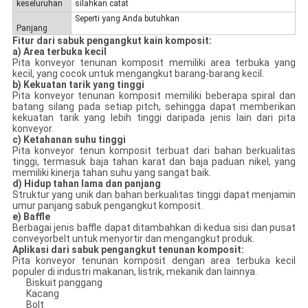
keseluruhan
silahkan catat
Seperti yang Anda butuhkan
Panjang
Fitur dari sabuk pengangkut kain komposit:
a) Area terbuka kecil
Pita konveyor tenunan komposit memiliki area terbuka yang
kecil, yang cocok untuk mengangkut barang-barang kecil.
b) Kekuatan tarik yang tinggi
Pita konveyor tenunan komposit memiliki beberapa spiral dan
batang silang pada setiap pitch, sehingga dapat memberikan
kekuatan tarik yang lebih tinggi daripada jenis lain dari pita
konveyor.
c) Ketahanan suhu tinggi
Pita konveyor tenun komposit terbuat dari bahan berkualitas
tinggi, termasuk baja tahan karat dan baja paduan nikel, yang
memiliki kinerja tahan suhu yang sangat baik.
d) Hidup tahan lama dan panjang
Struktur yang unik dan bahan berkualitas tinggi dapat menjamin
umur panjang sabuk pengangkut komposit.
e) Baffle
Berbagai jenis baffle dapat ditambahkan di kedua sisi dan pusat
conveyorbelt untuk menyortir dan mengangkut produk.
Aplikasi dari sabuk pengangkut tenunan komposit:
Pita konveyor tenunan komposit dengan area terbuka kecil
populer di industri makanan, listrik, mekanik dan lainnya.
Biskuit panggang
Kacang
Bolt