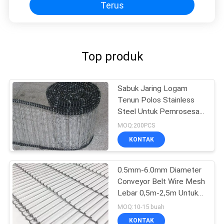
Terus
Top produk
Sabuk Jaring Logam
Tenun Polos Stainless
Steel Untuk Pemrosesan
Pembekuan Makanan
MOQ:200PCS
KONTAK
0.5mm-6.0mm Diameter
Conveyor Belt Wire Mesh
Lebar 0,5m-2,5m Untuk
Industri
MOQ:10-15 buah
KONTAK