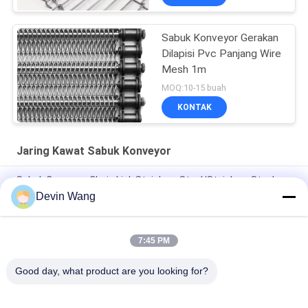
Sabuk Konveyor Gerakan
Dilapisi Pvc Panjang Wire
Mesh 1m
MOQ:10-15 buah
KONTAK
Jaring Kawat Sabuk Konveyor
Sabuk Conveyor Chain Link Stainless Steel/Stainless Steel
Mesh Belt Conveyor
Devin Wang
Polyester Spiral Dryer Conveyor Belt Mesh
7:45 PM
Harga Pabrik Lubang Persegi Kawat Baja Tahan Karat untuk
Sabuk Konveyor
Good day, what product are you looking for?
Bad Request
Semua