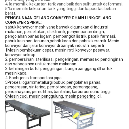
4, Ia memiliki kekuatan tarik yang baik dan sulit untuk deformasi.
5"Ia memiliki kekuatan tarik yang tinggi dan kapasitas beban
berat.
PENGGUNAAN GELANG CONVEYER CHAIN LINK/GELANG
CONVEYER SPIRAL:
sabuk konveyor mesh yang banyak digunakan di industri
makanan, percetakan, elektronik, penyimpanan dingin,
pengolahan panas logam, pembangkit listrik, pabrik farmasi,
pabrik kain non tenunan,pabrik kaca dan pabrik keramik. Mesin
konveyor dan jalur konveyor di banyak industri. seperti:
1Mesin pembekuan cepat, mesin roti, konveyor pesawat,
konveyor sekrup.
2. pembersihan, sterilisasi, pengeringan, memasak, pendinginan
dan sebagainya untuk mesin makanan.
3. kehilangan botol penggilingan, bunga panggang dll untuk
mesin kaca.
4. Eachi jenis transportasi pipa.
5Proses logam:metallurgi bubuk, pengolahan panas,
pengerasan, sintering, pemotongan, pemanggang,
pencahayaan, pemutihan, bantalan, karburasi suhu tinggi.
6Mesin cuci, mesin penggulung, mesin pengering, dll.