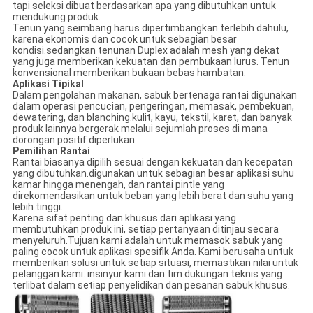
tapi seleksi dibuat berdasarkan apa yang dibutuhkan untuk
mendukung produk.
Tenun yang seimbang harus dipertimbangkan terlebih dahulu,
karena ekonomis dan cocok untuk sebagian besar
kondisi.sedangkan tenunan Duplex adalah mesh yang dekat
yang juga memberikan kekuatan dan pembukaan lurus. Tenun
konvensional memberikan bukaan bebas hambatan.
Aplikasi Tipikal
Dalam pengolahan makanan, sabuk bertenaga rantai digunakan
dalam operasi pencucian, pengeringan, memasak, pembekuan,
dewatering, dan blanching.kulit, kayu, tekstil, karet, dan banyak
produk lainnya bergerak melalui sejumlah proses di mana
dorongan positif diperlukan.
Pemilihan Rantai
Rantai biasanya dipilih sesuai dengan kekuatan dan kecepatan
yang dibutuhkan.digunakan untuk sebagian besar aplikasi suhu
kamar hingga menengah, dan rantai pintle yang
direkomendasikan untuk beban yang lebih berat dan suhu yang
lebih tinggi.
Karena sifat penting dan khusus dari aplikasi yang
membutuhkan produk ini, setiap pertanyaan ditinjau secara
menyeluruh.Tujuan kami adalah untuk memasok sabuk yang
paling cocok untuk aplikasi spesifik Anda. Kami berusaha untuk
memberikan solusi untuk setiap situasi, memastikan nilai untuk
pelanggan kami. insinyur kami dan tim dukungan teknis yang
terlibat dalam setiap penyelidikan dan pesanan sabuk khusus.