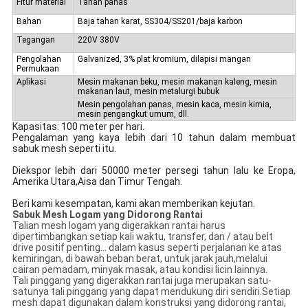
Fitur material
Tahan panas
Bahan
Baja tahan karat, SS304/SS201/baja karbon
Tegangan
220V 380V
Pengolahan
Galvanized, 3% plat kromium, dilapisi mangan
Permukaan
Aplikasi
Mesin makanan beku, mesin makanan kaleng, mesin
makanan laut, mesin metalurgi bubuk
Mesin pengolahan panas, mesin kaca, mesin kimia,
mesin pengangkut umum, dll.
Kapasitas: 100 meter per hari.
Pengalaman yang kaya lebih dari 10 tahun dalam membuat
sabuk mesh seperti itu.
Diekspor lebih dari 50000 meter persegi tahun lalu ke Eropa,
Amerika Utara,Aisa dan Timur Tengah.
Beri kami kesempatan, kami akan memberikan kejutan.
Sabuk Mesh Logam yang Didorong Rantai
Talian mesh logam yang digerakkan rantai harus
dipertimbangkan setiap kali waktu, transfer, dan / atau belt
drive positif penting... dalam kasus seperti perjalanan ke atas
kemiringan, di bawah beban berat, untuk jarak jauh,melalui
cairan pemadam, minyak masak, atau kondisi licin lainnya.
Tali pinggang yang digerakkan rantai juga merupakan satu-
satunya tali pinggang yang dapat mendukung diri sendiri.Setiap
mesh dapat digunakan dalam konstruksi yang didorong rantai,