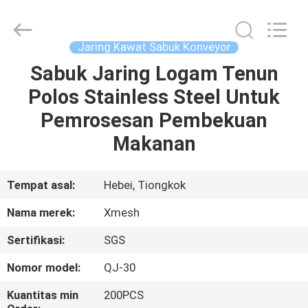
Qijie
Wire
Mesh
MFG
Co.,
Jaring Kawat Sabuk Konveyor
Ltd.
All
Rights
Sabuk Jaring Logam Tenun
RUMAH
Reserved.
Polos Stainless Steel Untuk
PRODUK
Pemrosesan Pembekuan
Makanan
TENTANG
KAMI
Tempat asal:
Hebei, Tiongkok
Nama merek:
Xmesh
TUR
Sertifikasi:
SGS
PABRIK
Nomor model:
QJ-30
KONTROL
Kuantitas min
200PCS