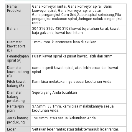
Nama
Garis konveyor rantai, Garis konveyor spiral, Garis
Produksi
konveyor spiral, Garis konveyor spiral datar,
Garis pengangkut Cam Grid,
Sabuk spiral seimbang,
Pita
pengangkut makanan spiral,
Jaringan sabuk pengangkut
rantai
Bahan
304 316 316L 430 310S kawat baja tahan karat, kawat
baja galvanis, kawat besi hitam
Diameter
1mm-3mm. kustomisasi bisa dilakukan.
kawat spiral
(D)
Penangkapan
Pusat kawat spiral ke pusat kawat. lebih dari 3mm
spiral (A)
Diameter
sama seperti kawat spiral, atau lebih besar dari kawat
kawat batang
spiral
(C)
Pitch kawat
Kami bisa melakukannya sesuai kebutuhan Anda
batang (B)
Diameter
Seperti yang Anda butuhkan
batang
pendukung
Rantai/pin
37.5mm, 38.1mm. kami bisa melakukannya sesuai
pitch
kebutuhan Anda.
Jarak batang
190.5mm. atau sesuai kebutuhan Anda
pendukung
Lebar
Sertakan lebar rantai; atau tidak termasuk lebar rantai.