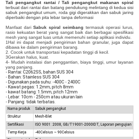
Tali pengangkut rantai / Tali pengangkut makanan spiral
terbuat dari rantai dan batang pendukung melintang di kedua sisi
sabuk pengangkut umum, roda gigi digerakkan dan sabuk jaring
diperbaiki dengan pita lebar tanpa deformasi
Manfaat dari
Sabuk spiral seimbang
termasuk operasi lurus,
rasio kekuatan berat yang sangat baik dan berbagai spesifikasi
mesh yang sangat luas untuk memenuhi setiap aplikasi individu.
1Hal ini dapat menjadi pengiriman bahan granular, juga dapat
dibawa ke dalam pengiriman barang.
2. Cocok untuk transportasi kepadatan tinggi di kecil.
3Gerakan halus, kuat.
4- Mudah instalasi dan penggantian, biaya tinggi, umur layanan
yang panjang.
- Rantai: C2062SS, bahan SUS 304
- Bahan: Stainless SUS 304
- Digunakan pada suhu: -400C - 2400C
- Kawat pegas: 1.2mm, pitch 8mm
- kawat batang: 1.5mm, pitch 12mm
- Lebar: 10cm - 250cm atau ukuran lain
- Panjang: tidak terbatas.
Nama produk
Sabuk pengangkut
Struktur
Mesh-Blet
Sertifikasi
ISO 9001: 2008, GB/T19001-2000IDT, Laporan pengujian
Temp Kerja
-40Celsius ~ 90Celsius