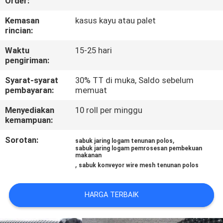
Order:
KUALITAS
Kemasan
kasus kayu atau palet
rincian:
HUBUNGI
Waktu
15-25 hari
KAMI
pengiriman:
Syarat-syarat
30% TT di muka, Saldo sebelum
PERMINTAAN
pembayaran:
memuat
PENAWARAN
Menyediakan
10 roll per minggu
kemampuan:
SITEMAP
Sorotan:
,
sabuk jaring logam tenunan polos
sabuk jaring logam pemrosesan pembekuan
makanan
,
PRIVACY
sabuk konveyor wire mesh tenunan polos
POLICY
HARGA TERBAIK