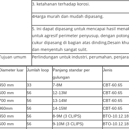
3. ketahanan terhadap korosi.
4Harga murah dan mudah dipasang.
5. Ini dapat dipasang untuk mencapai hasil men
untuk agresif perimeter penyusup, dengan poto
cukur dipasang di bagian atas dinding,Desain 
dan menyentuh sangat sulit.
Tujuan umum
Perlindungan untuk industri, perumahan, penjara,
Diameter luar
Jumlah loop
Panjang standar per
Jenis
gulungan
450 mm
33
7-8M
CBT-60.65
500 mm
56
12-13M
CBT-60.65
700 mm
56
13-14M
CBT-60.65
960mm
56
14-15M
CBT-60.65
450 mm
56
8-9M (3 CLIPS)
BTO-10.12.18
500 mm
56
9-10M (3 CLIPS)
BTO-10.12.18