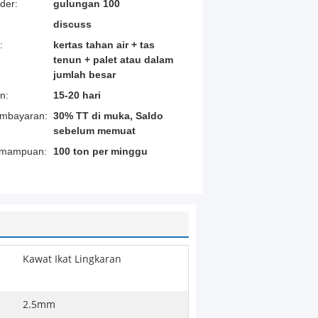
der:
gulungan 100
discuss
:
kertas tahan air + tas
tenun + palet atau dalam
jumlah besar
n:
15-20 hari
embayaran:
30% TT di muka, Saldo
sebelum memuat
emampuan:
100 ton per minggu
Kawat Ikat Lingkaran
2.5mm