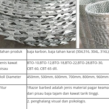
Bahan produk
baja karbon, baja tahan karat (304,316, 304L, 316L)
Jenis kawat
BTO-10,BTO-12,BTO-18,BTO-22,BTO-28,BTO-30,
pisau
CBT-60, CBT-65 dll.
Roll Diameter
450mm, 500mm, 600mm, 700mm, 800mm, 960mm 
Fitur
1Razor barbed adalah jenis material pagar keam
dari pisau baja tajam dan kawat tarik tinggi.
2. penghalang visual dan psikologis.