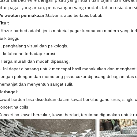
Razor Barbed Wire dengan pisau yang indah dan tajam dan kawat in
fitur pagar yang aman, pemasangan yang mudah, tahan usia dan sif
Perawatan permukaan:
Galvanis atau berlapis bubuk
Fitur:
1Razor barbed adalah jenis material pagar keamanan modern yang terb
arik tinggi.
2. penghalang visual dan psikologis.
3. ketahanan terhadap korosi.
4Harga murah dan mudah dipasang.
5. Ini dapat dipasang untuk mencapai hasil menakutkan dan menghenti
dengan potongan dan memotong pisau cukur dipasang di bagian atas
memanjat dan menyentuh sangat sulit.
Berbagai:
Kawat berduri bisa disediakan dalam kawat berkilau garis lurus, single c
concertina coils
Concertina kawat bercukur, kawat berduri, terutama digunakan untuk 