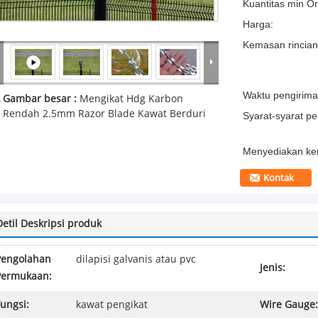
Kuantitas min Or
Harga:
Kemasan rincian
Waktu pengirima
Gambar besar :
Mengikat Hdg Karbon
Rendah 2.5mm Razor Blade Kawat Berduri
Syarat-syarat p
Menyediakan k
Kontak
Detil Deskripsi produk
Pengolahan
dilapisi galvanis atau pvc
Jenis:
Permukaan:
ungsi:
kawat pengikat
Wire Gauge: