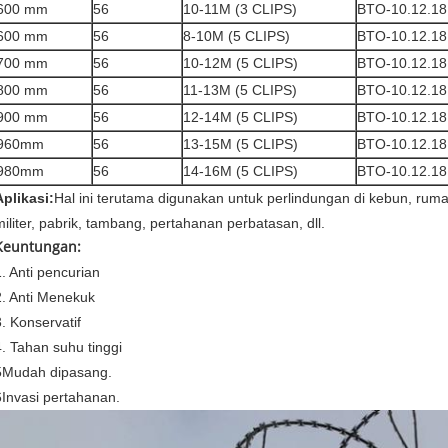
600 mm
56
10-11M (3 CLIPS)
BTO-10.12.18
600 mm
56
8-10M (5 CLIPS)
BTO-10.12.18
700 mm
56
10-12M (5 CLIPS)
BTO-10.12.18
800 mm
56
11-13M (5 CLIPS)
BTO-10.12.18
900 mm
56
12-14M (5 CLIPS)
BTO-10.12.18
960mm
56
13-15M (5 CLIPS)
BTO-10.12.18
980mm
56
14-16M (5 CLIPS)
BTO-10.12.18
Aplikasi:
Hal ini terutama digunakan untuk perlindungan di kebun, rum
militer, pabrik, tambang, pertahanan perbatasan, dll.
Keuntungan:
1. Anti pencurian
2. Anti Menekuk
3. Konservatif
4. Tahan suhu tinggi
5Mudah dipasang.
6Invasi pertahanan.