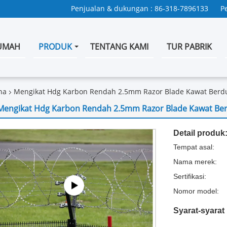
Penjualan & dukungan :
86-318-7896133
P
UMAH
PRODUK
TENTANG KAMI
TUR PABRIK
na
Mengikat Hdg Karbon Rendah 2.5mm Razor Blade Kawat Berdu
Mengikat Hdg Karbon Rendah 2.5mm Razor Blade Kawat Ber
Detail produk
Tempat asal:
Nama merek:
Sertifikasi:
Nomor model:
Syarat-syara