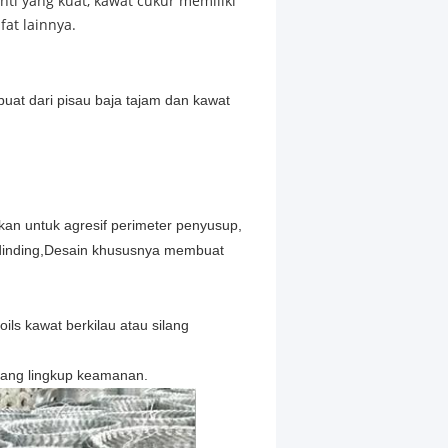
ti yang kuat, kawat cukur memiliki
at lainnya.
uat dari pisau baja tajam dan kawat
kan untuk agresif perimeter penyusup,
 dinding,Desain khususnya membuat
oils kawat berkilau atau silang
ruang lingkup keamanan.