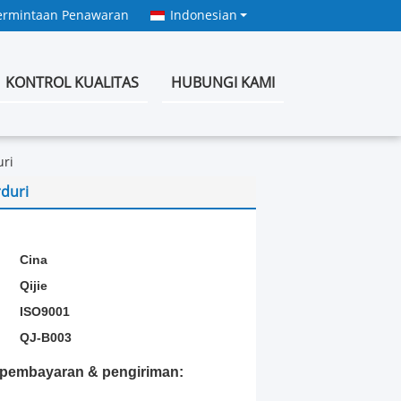
ermintaan Penawaran
Indonesian
KONTROL KUALITAS
HUBUNGI KAMI
ri
duri
:
Cina
Qijie
ISO9001
QJ-B003
t pembayaran & pengiriman: