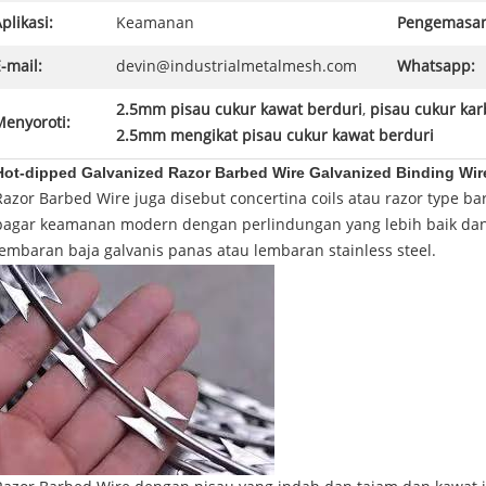
plikasi:
Keamanan
Pengemasan
-mail:
devin@industrialmetalmesh.com
Whatsapp:
2.5mm pisau cukur kawat berduri
,
pisau cukur ka
Menyoroti:
2.5mm mengikat pisau cukur kawat berduri
Hot-dipped Galvanized Razor Barbed Wire Galvanized Binding Wir
Razor Barbed Wire juga disebut concertina coils atau razor type bar
pagar keamanan modern dengan perlindungan yang lebih baik dan 
lembaran baja galvanis panas atau lembaran stainless steel.