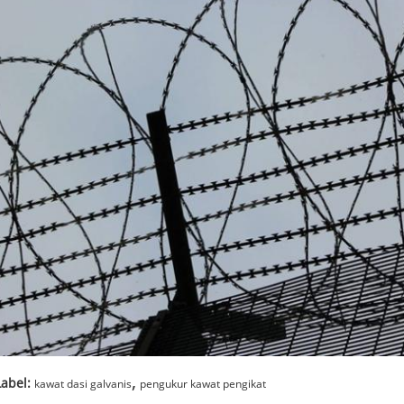
,
Label:
kawat dasi galvanis
pengukur kawat pengikat