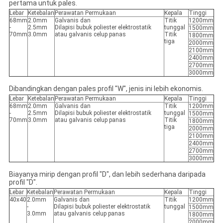
pertama untuk pales.
Lebar
Ketebalan
Perawatan Permukaan
Kepala
Tinggi
68mm
2.0mm
Galvanis dan
Titik
1200mm
-
2.5mm
Dilapisi bubuk poliester elektrostatik
tunggal
1500mm
70mm
3.0mm
atau galvanis celup panas
Titik
1800mm
tiga
2000mm
2100mm
2400mm
2700mm
3000mm
Dibandingkan dengan pales profil "W", jenis ini lebih ekonomis.
Lebar
Ketebalan
Perawatan Permukaan
Kepala
Tinggi
68mm
2.0mm
Galvanis dan
Titik
1200mm
-
2.5mm
Dilapisi bubuk poliester elektrostatik
tunggal
1500mm
70mm
3.0mm
atau galvanis celup panas
Titik
1800mm
tiga
2000mm
2100mm
2400mm
2700mm
3000mm
Biayanya mirip dengan profil "D", dan lebih sederhana daripada
profil "D".
Lebar
Ketebalan
Perawatan Permukaan
Kepala
Tinggi
40x40
2.0mm
Galvanis dan
Titik
1200mm
-
Dilapisi bubuk poliester elektrostatik
tunggal
1500mm
3.0mm
atau galvanis celup panas
1800mm
2000mm