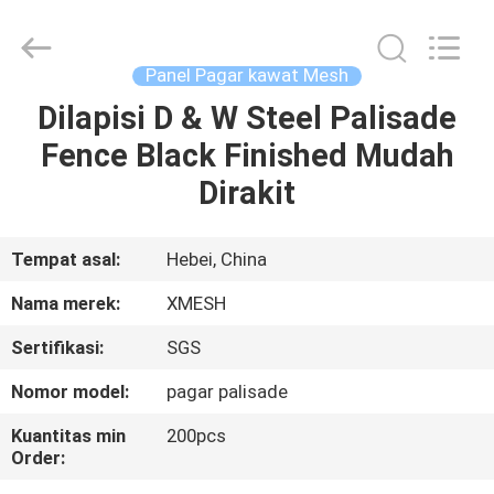
Qijie
Wire
Mesh
MFG
Co.,
Panel Pagar kawat Mesh
Ltd.
All
Rights
Dilapisi D & W Steel Palisade
RUMAH
Reserved.
Fence Black Finished Mudah
PRODUK
Dirakit
TENTANG
Tempat asal:
Hebei, China
KAMI
Nama merek:
XMESH
Sertifikasi:
SGS
TUR
Nomor model:
pagar palisade
PABRIK
Kuantitas min
200pcs
Order:
KONTROL