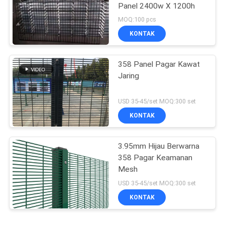
Panel 2400w X 1200h
MOQ:100 pcs
KONTAK
358 Panel Pagar Kawat
Jaring
USD 35-45/set MOQ:300 set
KONTAK
3.95mm Hijau Berwarna
358 Pagar Keamanan
Mesh
USD 35-45/set MOQ:300 set
KONTAK