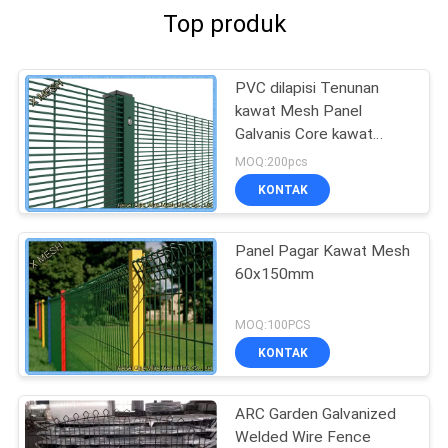
Top produk
PVC dilapisi Tenunan
kawat Mesh Panel
Galvanis Core kawat
Kokoh Untuk Penjara
MOQ:200pcs
KONTAK
Panel Pagar Kawat Mesh
60x150mm
MOQ:100PCS
KONTAK
ARC Garden Galvanized
Welded Wire Fence