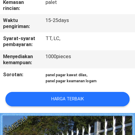
Kemasan
palet
KUALITAS
rincian:
Waktu
15-25days
HUBUNGI
pengiriman:
KAMI
Syarat-syarat
TT, LC,
pembayaran:
PERMINTAAN
Menyediakan
1000pieces
PENAWARAN
kemampuan:
Sorotan:
,
panel pagar kawat dilas
SITEMAP
panel pagar keamanan logam
HARGA TERBAIK
PRIVACY
POLICY