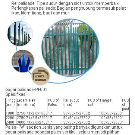
Rel palisade: Tipe sudut dengan slot untuk memperbaiki.
Perlengkapan palisade: Bagian penghubung termasuk pelat
ikan, klem tiang, baut dan mur.
pagar palisade-PF001
Spesifikasi
Tinggi
Lebar
Pales
PCS of
Rel sudut
PCS of
Tiang H
PCS
(mm)
(mm)
(mm)
Pales
(mm)
rail
of
post
1800
2750
71x2.0x1800
17
50x50x4x2750
2
100x55x2200
1
2200
2750
71x2.5x2200
17
50x50x4x2750
2
100x55x2600
1
2400
3000
71x3.0x2400
17
50x50x5x2750
2
100x55x3000
1
Pales- "W" section Jenis yang paling banyak digunakan untuk
pagar palisade sebagai pales vertikal, selalu menjadi pilihan