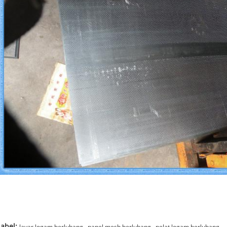
,
,
Label: