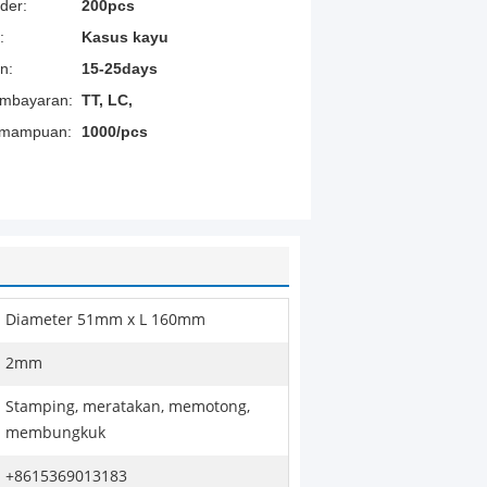
der:
200pcs
:
Kasus kayu
n:
15-25days
embayaran:
TT, LC,
emampuan:
1000/pcs
Diameter 51mm x L 160mm
2mm
Stamping, meratakan, memotong,
membungkuk
+8615369013183