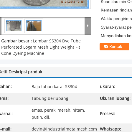
Kuantitas min Or
Kemasan rincian
Waktu pengirima
Syarat-syarat p
Menyediakan k
Gambar besar :
Lembar SS304 Dye Tube
Kontak
Perforated Logam Mesh Light Weight Fit
Cone Dyeing Machine
Detil Deskripsi produk
Bahan:
Baja tahan karat SS304
ukuran:
enis:
Tabung berlubang
Ukuran lubang:
emas, perak, merah, hitam,
warna::
Proses::
putih, dll.
-mail:
devin@industrialmetalmesh.com
Whatsapp: