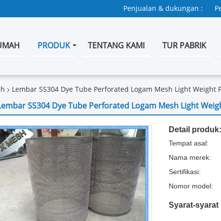
Penjualan & dukungan :
P
UMAH
PRODUK
TENTANG KAMI
TUR PABRIK
sh
Lembar SS304 Dye Tube Perforated Logam Mesh Light Weight F
Lembar SS304 Dye Tube Perforated Logam Mesh Light Weigh
Detail produk
Tempat asal:
Nama merek:
Sertifikasi:
Nomor model:
Syarat-syara