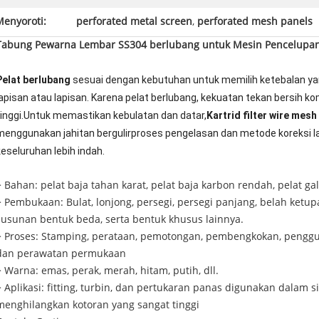
Menyoroti:
perforated metal screen
,
perforated mesh panels
Tabung Pewarna Lembar SS304 berlubang untuk Mesin Pencelupan
Pelat berlubang
sesuai dengan kebutuhan untuk memilih ketebalan yan
lapisan atau lapisan. Karena
pelat berlubang, kekuatan tekan bersih k
tinggi.Untuk memastikan kebulatan dan datar,
Kartrid filter wire mesh
menggunakan jahitan bergulir
proses pengelasan dan metode koreksi 
keseluruhan lebih indah.
> Bahan: pelat baja tahan karat, pelat baja karbon rendah, pelat ga
> Pembukaan: Bulat, lonjong, persegi, persegi panjang, belah ketupa
susunan bentuk beda, serta bentuk khusus lainnya.
> Proses: Stamping, perataan, pemotongan, pembengkokan, pengg
dan perawatan permukaan
> Warna: emas, perak, merah, hitam, putih, dll.
> Aplikasi: fitting, turbin, dan pertukaran panas digunakan dala
menghilangkan kotoran yang sangat tinggi