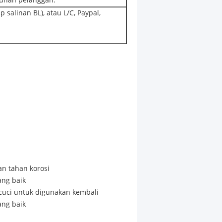
tuhan pelanggan.
salinan BL), atau L/C, Paypal,
an tahan korosi
ang baik
icuci untuk digunakan kembali
ang baik