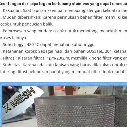
Keuntungan dari pipa logam berlubang stainless yang dapat disesu
1. Kekuatan: Saat lapisan keempat menopang, dengan kekuatan mek
2. Mudah dibersihkan: Karena permukaan bahan filter, memiliki ka
cocok untuk pencucian balik.
3. Pemrosesan yang mudah: cocok untuk memotong, menekuk, men
proses lainnya.
4. Suhu tinggi: 480 °C dapat menahan suhu tinggi.
5. Ketahanan korosi: Sebagai hasil dari bahan SUS316L, 304, ketaha
6. Filtrasi: Kisaran filtrasi 1μm-200μm, memiliki kinerja filter yang a
7. Stabilitas: Karena ada satu lapisan yang harus dilakukan untuk 
sintering difusi peleburan padat yang membuat filter tidak mudah