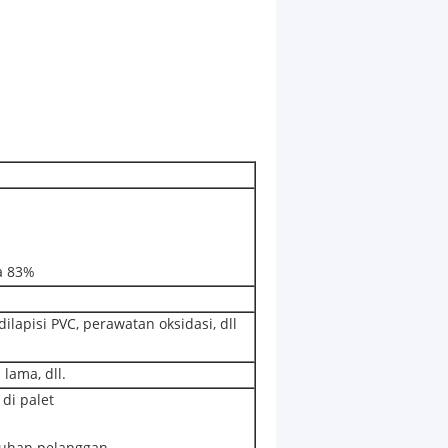
a 83%
dilapisi PVC, perawatan oksidasi, dll
lama, dll.
di palet