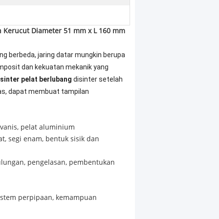
 Kerucut Diameter 51 mm x L 160 mm
g berbeda, jaring datar mungkin berupa
omposit dan kekuatan mekanik yang
 sinter pelat berlubang
disinter setelah
las, dapat membuat tampilan
lvanis, pelat aluminium
t, segi enam, bentuk sisik dan
ulungan, pengelasan, pembentukan
m sistem perpipaan, kemampuan