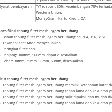
3. paket khusus lainnya sesuai dengan kebu
Syarat pembayaran
T/T (deposit 30%, keseimbangan 70% terhadap 
Western Union,
MoneyGram, Kartu Kredit, OA
Spesifikasi tabung filter mesh logam berlubang
1. Bahan tabung filter mesh logam berlubang: SS 304, 316, 316L
2. Tekanan: saat Anda menyesuaikan
3. Peringkat filter: 99%
4. Panjang: 300mm, 500mm, dapat disesuaikan
5. Lebar: 30mm, 35mm, 50mm, 60mm, disesuaikan
Fitur tabung filter mesh logam berlubang
1. Tabung filter mesh logam berlubang memiliki ketahanan karat d
2. Tabung filter mesh logam berlubang tahan lama dan kekuatan y
3. Tabung filter mesh logam berlubang sulit dipakai, dan mudah d
4. Tabung filter mesh logam berlubang tahan lama dan kekuatan y