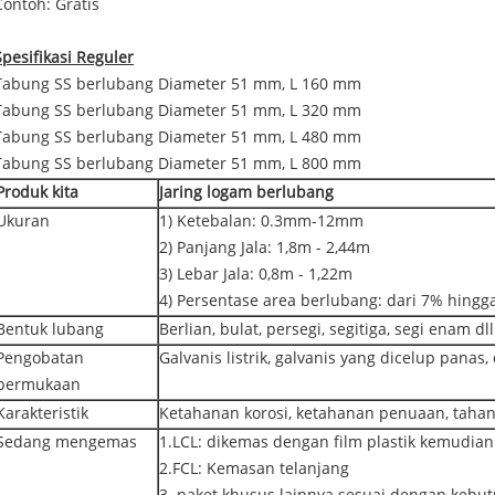
Contoh: Gratis
Spesifikasi Reguler
Tabung SS berlubang Diameter 51 mm, L 160 mm
Tabung SS berlubang Diameter 51 mm, L 320 mm
Tabung SS berlubang Diameter 51 mm, L 480 mm
Tabung SS berlubang Diameter 51 mm, L 800 mm
Produk kita
Jaring logam berlubang
Ukuran
1) Ketebalan: 0.3mm-12mm
2) Panjang Jala: 1,8m - 2,44m
3) Lebar Jala: 0,8m - 1,22m
4) Persentase area berlubang: dari 7% hingg
Bentuk lubang
Berlian, bulat, persegi, segitiga, segi enam dll
Pengobatan
Galvanis listrik, galvanis yang dicelup panas, 
permukaan
Karakteristik
Ketahanan korosi, ketahanan penuaan, tahan 
Sedang mengemas
1.LCL: dikemas dengan film plastik kemudian 
2.FCL: Kemasan telanjang