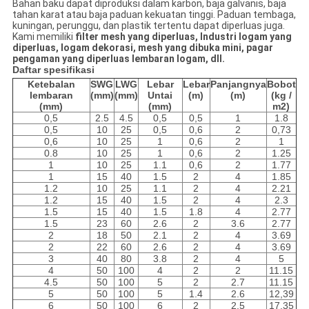
Bahan baku dapat diproduksi dalam karbon, baja galvanis, baja
tahan karat atau baja paduan kekuatan tinggi. Paduan tembaga,
kuningan, perunggu, dan plastik tertentu dapat diperluas juga.
Kami memiliki
filter mesh yang diperluas, Industri logam yang
diperluas, logam dekorasi, mesh yang dibuka mini, pagar
pengaman yang diperluas lembaran logam, dll.
Daftar spesifikasi
Ketebalan
SWG
LWG
Lebar
Lebar
Panjangnya
Bobot
lembaran
(mm)
(mm)
Untai
(m)
(m)
(kg /
(mm)
(mm)
m2)
0,5
2.5
4.5
0,5
0,5
1
1.8
0,5
10
25
0,5
0,6
2
0,73
0,6
10
25
1
0,6
2
1
0.8
10
25
1
0,6
2
1.25
1
10
25
1.1
0,6
2
1.77
1
15
40
1.5
2
4
1.85
1.2
10
25
1.1
2
4
2.21
1.2
15
40
1.5
2
4
2.3
1.5
15
40
1.5
1.8
4
2.77
1.5
23
60
2.6
2
3.6
2.77
2
18
50
2.1
2
4
3.69
2
22
60
2.6
2
4
3.69
3
40
80
3.8
2
4
5
4
50
100
4
2
2
11.15
4.5
50
100
5
2
2.7
11.15
5
50
100
5
1.4
2.6
12,39
6
50
100
6
2
2.5
17.35