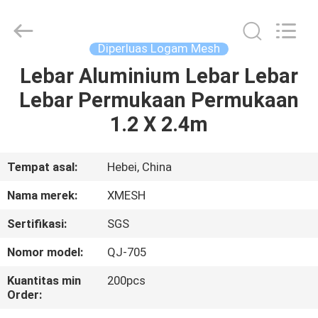
Qijie
Wire
Mesh
MFG
Co.,
Diperluas Logam Mesh
Ltd.
All
Rights
Lebar Aluminium Lebar Lebar
RUMAH
Reserved.
Lebar Permukaan Permukaan
PRODUK
1.2 X 2.4m
TENTANG
Tempat asal:
Hebei, China
KAMI
Nama merek:
XMESH
Sertifikasi:
SGS
TUR
Nomor model:
QJ-705
PABRIK
Kuantitas min
200pcs
Order:
KONTROL