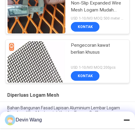
Non-Slip Expanded Wire
Mesh Logam Mudah
Untuk Menginstal
USD 1-10/M3 MOQ:500 meter persegi
KONTAK
Pengecoran kawat
berlian khusus
USD 1-10/M3 MOQ:200pcs
KONTAK
Diperluas Logam Mesh
Bahan Bangunan Fasad Lapisan Aluminium Lembar Logam
Diperluas Wire Mesh untuk Koridor Tangga Baffle
Devin Wang
Pelindung Sinyal Magnetik Grounding Metal Mesh Tembaga
Wire Mesh Diperluas