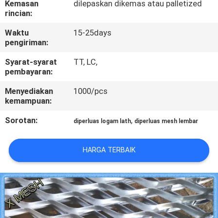
Kemasan
dilepaskan dikemas atau palletized
KUALITAS
rincian:
Waktu
15-25days
HUBUNGI
pengiriman:
KAMI
Syarat-syarat
TT, LC,
pembayaran:
PERMINTAAN
Menyediakan
1000/pcs
PENAWARAN
kemampuan:
Sorotan:
,
diperluas logam lath
diperluas mesh lembar
SITEMAP
HARGA TERBAIK
PRIVACY
POLICY