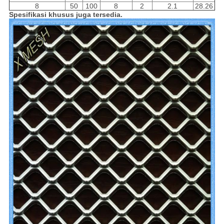
8
50
100
8
2
2.1
28.26
Spesifikasi khusus juga tersedia.