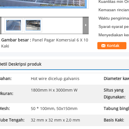
Kuantitas min Or
Kemasan rincian
Waktu pengirima
Syarat-syarat p
Menyediakan k
Gambar besar :
Panel Pagar Komersial 6 X 10
Kontak
Kaki
Detil Deskripsi produk
Bahan:
Hot wire dicelup galvanis
Diameter kaw
1800mm H x 3000mm W
Situs yang
Ukuran:
Digunakan:
Mesh:
50 * 100mm, 50x150mm
Tabung bingk
Tube Tengah:
32 mm x 32 mm x 2,0 mm
Basis Kaki: