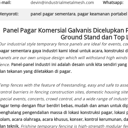
-mail:
devin@industrialmetalmesh.com
Whatsapp:
Menyoroti:
panel pagar sementara
,
pagar keamanan portabel
Panel Pagar Komersial Galvanis Dicelupkan 
Ground Stand dan Top 
Our industrial style temporary fence panels are ideal for events, co
pagar sementara gaya industri kami ideal untuk acara, konstruksi 
panels are our own unique design which will withstand high winds
fence.
Panel-panel industri ini adalah desain unik kita sendiri ya
dan tekanan yang diletakkan di pagar.
Temp fences with the feature of freestanding, easy and safe to asse
control barriers in fencing construction sites, domestic housing site
special events, concerts, crowd control, and a wide range of industr
Pagar temp dengan fitur berdiri bebas, mudah dan aman untuk dipa
penghalang pengendalian massa di lokasi konstruksi pagar, lokasi
kolam, acara olahraga, acara khusus, konser, kontrol kerumunan, d
dan teknik.
Frishine temporary fencing is high-strength modular fe