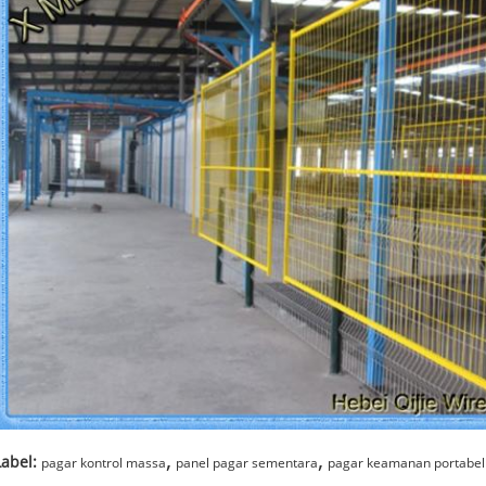
,
,
Label:
pagar kontrol massa
panel pagar sementara
pagar keamanan portabel