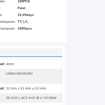
der:
100PCS
:
Palet
n:
15-25days
embayaran:
TT, LC,
emampuan:
1000/pcs
at:
4mm
Lokasi konstruksi
ai:
32 mm x 32 mm x 2,0 mm
30 inch L x4.5 inch W x 1/4 tebal