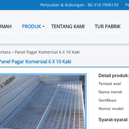
Penjualan & dukungan :
86-318-7896133
P
UMAH
PRODUK
TENTANG KAMI
TUR PABRIK
ntara
Panel Pagar Komersial 6 X 10 Kaki
Panel Pagar Komersial 6 X 10 Kaki
Detail produk
Tempat asal:
Nama merek:
Sertifikasi:
Nomor model:
Syarat-syara