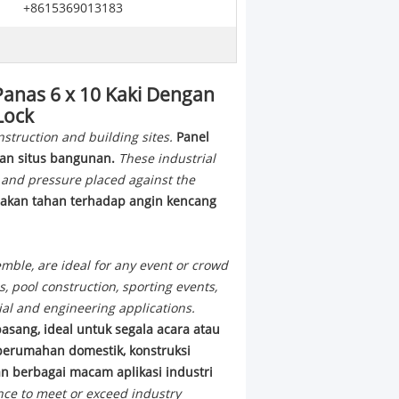
+8615369013183
Panas 6 x 10 Kaki Dengan
Lock
nstruction and building sites.
Panel
dan situs bangunan.
These industrial
 and pressure placed against the
ng akan tahan terhadap angin kencang
mble, are ideal for any event or crowd
s, pool construction, sporting events,
ial and engineering applications.
sang, ideal untuk segala acara atau
 perumahan domestik, konstruksi
an berbagai macam aplikasi industri
nce to meet or exceed industry