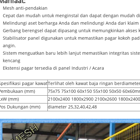
Manfaat:
Mesh anti-pendakian
Cepat dan mudah untuk menginstal dan dapat dengan mudah d
Melindungi aset berharga Anda dan melindungi Anda dari kla
Gerbang berengsel dapat dipasang untuk memungkinkan akses 
Stabilisator panel digunakan untuk memastikan pagar kokoh pa
angin.
Sistem menguatkan baru lebih lanjut memastikan integritas sis
kencang
Ekstensi pagar tersedia di panel Industri / Acara
Spesifikasi pagar kawat
Terlihat oleh kawat baja ringan berdiamet
Pembukaan (mm)
75x75 75x100 60x150 55x100 50x50 60x60
LxW (mm)
2100x2400 1800x2900 2100x2600 1800x24
Pos Dukungan (mm)
diameter 25,32,40,42,48