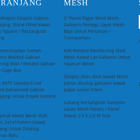
ERANJANG
MESH
dilapisi Dilapisi Gabion
2 "Panel Pagar Weld Mesh
jang, Stone Filled kawat
Galvanis Persegi, Layar Mesh
 Square / Rectangular
Baja Untuk Pertanian /
ng
Transportasi
mencelupkan Taman
A98 Welded Reinforcing Steel
anis Welded Gabion
Mesh Kawat Las Galvanis Untuk
ning Wall / Welded Gabion
Yayasan Beton
e Cage Box
Dilapisi dilas dilas kawat Mesh,
 A975 Standard Hot
panas dicelup galvanis kawat
ed Galvanized Gabion
pagar panel hitam
jang Untuk Proyek Kontrol
Lubang Rectangular Galvanis
Lasan Mesh Panels / Panel
gonal kawat Mesh Wall
Kawat 2.9 X 2.0 M Size
et, 2x1x1meters Kawat
ang Untuk Dinding
han Batu