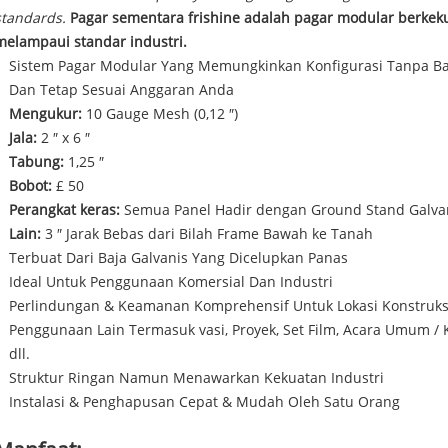
standards.
Pagar sementara frishine adalah pagar modular berkek
melampaui standar industri.
Sistem Pagar Modular Yang Memungkinkan Konfigurasi Tanpa Ba
Dan Tetap Sesuai Anggaran Anda
Mengukur:
10 Gauge Mesh (0,12 ″)
Jala:
2 ″ x 6 ″
Tabung:
1,25 ″
Bobot:
£ 50
Perangkat keras:
Semua Panel Hadir dengan Ground Stand Galvan
Lain:
3 ″ Jarak Bebas dari Bilah Frame Bawah ke Tanah
Terbuat Dari Baja Galvanis Yang Dicelupkan Panas
Ideal Untuk Penggunaan Komersial Dan Industri
Perlindungan & Keamanan Komprehensif Untuk Lokasi Konstruks
Penggunaan Lain Termasuk vasi, Proyek, Set Film, Acara Umum 
dll.
Struktur Ringan Namun Menawarkan Kekuatan Industri
Instalasi & Penghapusan Cepat & Mudah Oleh Satu Orang