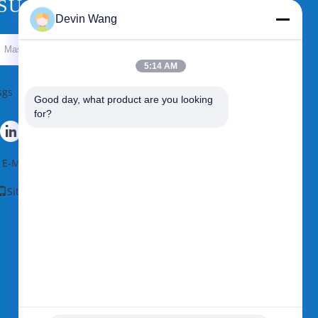
SUATU
Devin Wang
Kirim
5:14 AM
sgs
Good day, what product are you looking 
for?
E-Mail
|
Peta Situs
Situs Seluler