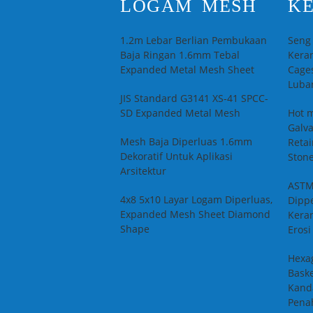
LOGAM MESH
K
1.2m Lebar Berlian Pembukaan
Seng 
Baja Ringan 1.6mm Tebal
Keran
Expanded Metal Mesh Sheet
Cages
Luba
JIS Standard G3141 XS-41 SPCC-
SD Expanded Metal Mesh
Hot 
Galv
Mesh Baja Diperluas 1.6mm
Retai
Dekoratif Untuk Aplikasi
Ston
Arsitektur
ASTM
4x8 5x10 Layar Logam Diperluas,
Dipp
Expanded Mesh Sheet Diamond
Keran
Shape
Erosi
Hexa
Bask
Kand
Pena