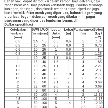
Bahan baku dapat diproduksi dalam karbon, baja galvanis, baja
tahan karat atau baja paduan kekuatan tinggi. Paduan tembaga,
kuningan, perunggu, dan plastik tertentu dapat diperluas juga.
Kami memiliki
filter mesh yang diperluas, Industri logam yang
diperluas, logam dekorasi, mesh yang dibuka mini, pagar
pengaman yang diperluas lembaran logam, dll.
Daftar spesifikasi
Ketebalan
SWG
LWG
Lebar
Lebar
Panjangnya
Bobot
lembaran
(mm)
(mm)
Untai
(m)
(m)
(kg /
(mm)
(mm)
m2)
0,5
2.5
4.5
0,5
0,5
1
1.8
0,5
10
25
0,5
0,6
2
0,73
0,6
10
25
1
0,6
2
1
0.8
10
25
1
0,6
2
1.25
1
10
25
1.1
0,6
2
1.77
1
15
40
1.5
2
4
1.85
1.2
10
25
1.1
2
4
2.21
1.2
15
40
1.5
2
4
2.3
1.5
15
40
1.5
1.8
4
2.77
1.5
23
60
2.6
2
3.6
2.77
2
18
50
2.1
2
4
3.69
2
22
60
2.6
2
4
3.69
3
40
80
3.8
2
4
5
4
50
100
4
2
2
11.15
4.5
50
100
5
2
2.7
11.15
5
50
100
5
1.4
2.6
12,39
6
50
100
6
2
2.5
17.35