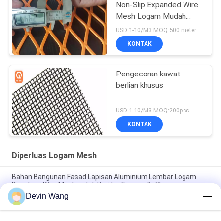
Non-Slip Expanded Wire
Mesh Logam Mudah
Untuk Menginstal
USD 1-10/M3 MOQ:500 meter persegi
KONTAK
Pengecoran kawat
berlian khusus
USD 1-10/M3 MOQ:200pcs
KONTAK
Diperluas Logam Mesh
Bahan Bangunan Fasad Lapisan Aluminium Lembar Logam
Diperluas Wire Mesh untuk Koridor Tangga Baffle
Devin Wang
Pelindung Sinyal Magnetik Grounding Metal Mesh Tembaga
Wire Mesh Diperluas