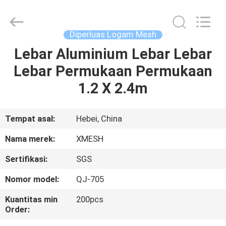
Qijie
Wire
Mesh
MFG
Co.,
Diperluas Logam Mesh
Ltd.
All
Rights
Lebar Aluminium Lebar Lebar
RUMAH
Reserved.
Lebar Permukaan Permukaan
PRODUK
1.2 X 2.4m
TENTANG
Tempat asal:
Hebei, China
KAMI
Nama merek:
XMESH
Sertifikasi:
SGS
TUR
Nomor model:
QJ-705
PABRIK
Kuantitas min
200pcs
Order:
KONTROL