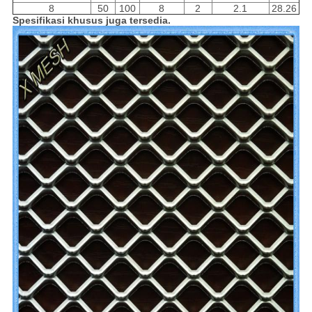
8
50
100
8
2
2.1
28.26
Spesifikasi khusus juga tersedia.