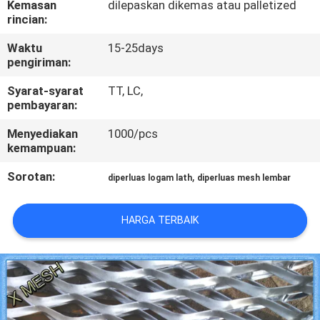
Kemasan
dilepaskan dikemas atau palletized
KUALITAS
rincian:
Waktu
15-25days
HUBUNGI
pengiriman:
KAMI
Syarat-syarat
TT, LC,
pembayaran:
PERMINTAAN
Menyediakan
1000/pcs
PENAWARAN
kemampuan:
Sorotan:
,
diperluas logam lath
diperluas mesh lembar
SITEMAP
HARGA TERBAIK
PRIVACY
POLICY