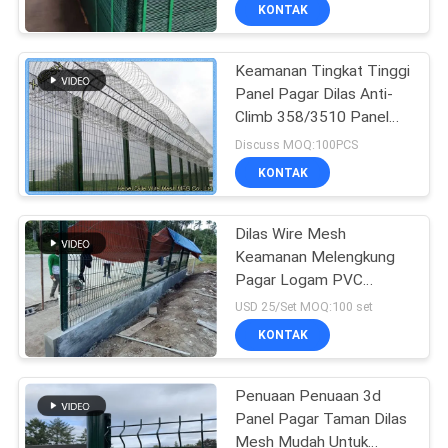
Panjang
KUALITAS
KONTAK
Keamanan Tingkat Tinggi
HUBUNGI
Panel Pagar Dilas Anti-
KAMI
Climb 358/3510 Panel
Pagar
Discuss MOQ:100PCS
PERMINTAAN
KONTAK
PENAWARAN
Dilas Wire Mesh
Keamanan Melengkung
SITEMAP
Pagar Logam PVC
Powder Dilapisi Panel
USD 25/Set MOQ:100 set
Pagar 3D
PRIVACY
KONTAK
POLICY
Penuaan Penuaan 3d
Panel Pagar Taman Dilas
Mesh Mudah Untuk