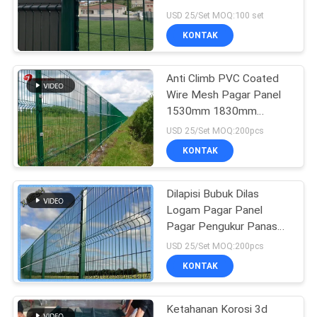
Menginstal
USD 25/Set MOQ:100 set
KONTAK
Anti Climb PVC Coated
Wire Mesh Pagar Panel
1530mm 1830mm
2030mm Untuk Multi
USD 25/Set MOQ:200pcs
Warna
KONTAK
Dilapisi Bubuk Dilas
Logam Pagar Panel
Pagar Pengukur Panas
Diperlakukan
USD 25/Set MOQ:200pcs
KONTAK
Ketahanan Korosi 3d