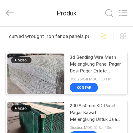
Qijie
Wire
Mesh
Produk
MFG
Co.,
Ltd.
All
Rights
RUMAH
Reserved.
curved wrought iron fence panels pembuatan online
PRODUK
3d Bending Wire Mesh
Melengkung Panel Pagar
TENTANG
Besi Pagar Estate
KAMI
Dekorasi Taman
USD 25/Set MOQ:100 set
KONTAK
TUR
200 * 50mm 3D Panel
PABRIK
Pagar Kawat
Melengkung Untuk Jalan
KONTROL
Dan Transit, Umur
Discuss MOQ:50 Set / Set