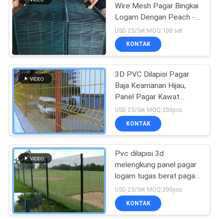
Wire Mesh Pagar Bingkai
Logam Dengan Peach -
Jenis Post
USD 25/Set MOQ:100 set
KONTAK
3D PVC Dilapisi Pagar
Baja Keamanan Hijau,
Panel Pagar Kawat
5.0mm
USD 25/Set MOQ:200pcs
KONTAK
Pvc dilapisi 3d
melengkung panel pagar
logam tugas berat pagar
logam mesh tarik tinggi
USD 25/Set MOQ:200pcs
KONTAK